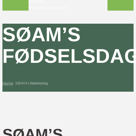
profile
wordpress_social_login
SØAM’S
FØDSELSDA
Home
SØAM’s fødselsdag
SØAM’S