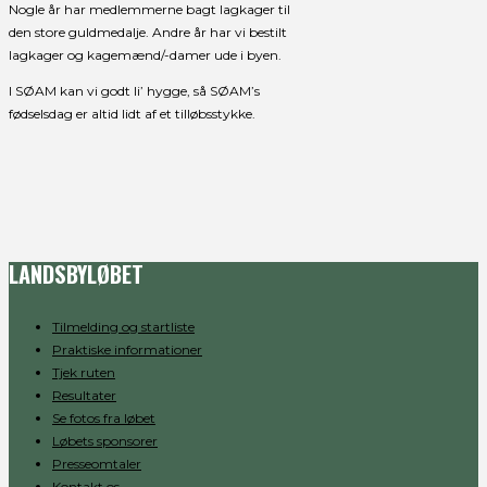
Nogle år har medlemmerne bagt lagkager til
den store guldmedalje. Andre år har vi bestilt
lagkager og kagemænd/-damer ude i byen.
I SØAM kan vi godt li’ hygge, så SØAM’s
fødselsdag er altid lidt af et tilløbsstykke.
LANDSBYLØBET
Tilmelding og startliste
Praktiske informationer
Tjek ruten
Resultater
Se fotos fra løbet
Løbets sponsorer
Presseomtaler
Kontakt os