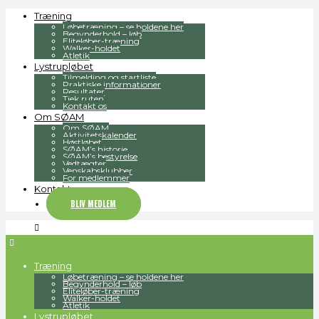
Træning
Løbetræning – se holdene her
Begynderhold – løb
Eliteløber-træning
Walker-holdet
Atletik
Lystrupløbet
Tilmelding og startliste
Praktiske informationer
Resultater
Tjek ruten
Kontakt os
Om SØAM
Om SØAM
Aktivitetskalender
Høstløbet
SØAM’s historie
SØAM’s bestyrelse
Vedtægter
Venskabsklubber
For medlemmer
Kontakt
BLIV MEDLEM
Træning
Løbetræning – se holdene her
Begynderhold – løb
Eliteløber-træning
Walker-holdet
Atletik
Lystrupløbet