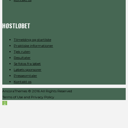
HØSTLØBET
Tilmelding og startliste
Praktiske informationer
Tjek ruten
Resultater
Se fotos fra løbet
Løbets sponsorer
Presseomtaler
Kontakt os
AncoraThemes © 2016 All Rights Reserved
Terms of Use and Privacy Policy