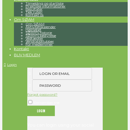
Tilmelding og startliste
Praktiske informationer
Resultater
Tjek ruten
Kontakt os
Om SØAM
Om SØAM
Aktivitetskalender
Høstløbet
SØAM’s historie
SØAM’s bestyrelse
Vedtægter
Venskabsklubber
For medlemmer
Kontakt
BLIV MEDLEM
Login
Forgot password?
Remember me
You can login using your social