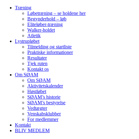
Træning
Løbetræning – se holdene her
Begynderhold – løb
Eliteløber-træning
Walker-holdet
Atletik
Lystrupløbet
Tilmelding og startliste
Praktiske informationer
Resultater
Tjek ruten
Kontakt os
Om SØAM
Om SØAM
Aktivitetskalender
Høstløbet
SØAM’s historie
SØAM’s bestyrelse
Vedtægter
Venskabsklubber
For medlemmer
Kontakt
BLIV MEDLEM