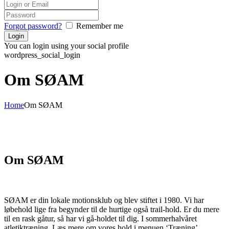
Forgot password?
Remember me
You can login using your social profile
wordpress_social_login
Om SØAM
Home
Om SØAM
Om SØAM
SØAM er din lokale motionsklub og blev stiftet i 1980. Vi har
løbehold lige fra begynder til de hurtige også trail-hold. Er du mere
til en rask gåtur, så har vi gå-holdet til dig. I sommerhalvåret
atletiktræning. Læs mere om vores hold i menuen ‘Træning’.