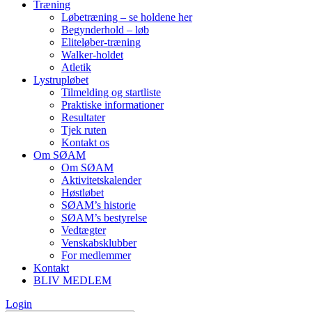
Træning
Løbetræning – se holdene her
Begynderhold – løb
Eliteløber-træning
Walker-holdet
Atletik
Lystrupløbet
Tilmelding og startliste
Praktiske informationer
Resultater
Tjek ruten
Kontakt os
Om SØAM
Om SØAM
Aktivitetskalender
Høstløbet
SØAM’s historie
SØAM’s bestyrelse
Vedtægter
Venskabsklubber
For medlemmer
Kontakt
BLIV MEDLEM
Login