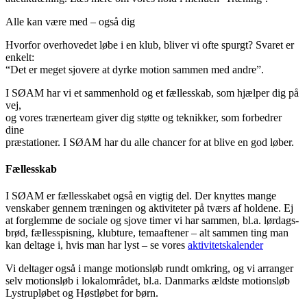
Alle kan være med – også dig
Hvorfor overhovedet løbe i en klub, bliver vi ofte spurgt? Svaret er
enkelt:
“Det er meget sjovere at dyrke motion sammen med andre”.
I SØAM har vi et sammenhold og et fællesskab, som hjælper dig på
vej,
og vores trænerteam giver dig støtte og teknikker, som forbedrer
dine
præstationer. I SØAM har du alle chancer for at blive en god løber.
Fællesskab
I SØAM er fællesskabet også en vigtig del. Der knyttes mange
venskaber gennem træningen og aktiviteter på tværs af holdene. Ej
at forglemme de sociale og sjove timer vi har sammen, bl.a. lørdags-
brød, fællesspisning, klubture, temaaftener – alt sammen ting man
kan deltage i, hvis man har lyst – se vores
aktivitetskalender
Vi deltager også i mange motionsløb rundt omkring, og vi arranger
selv motionsløb i lokalområdet, bl.a. Danmarks ældste motionsløb
Lystrupløbet og Høstløbet for børn.