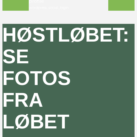
profile
wordpress_social_login
HØSTLØBET:
SE
FOTOS
FRA
LØBET