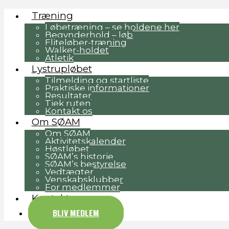
Træning
Løbetræning – se holdene her
Begynderhold – løb
Eliteløber-træning
Walker-holdet
Atletik
Lystrupløbet
Tilmelding og startliste
Praktiske informationer
Resultater
Tjek ruten
Kontakt os
Om SØAM
Om SØAM
Aktivitetskalender
Høstløbet
SØAM’s historie
SØAM’s bestyrelse
Vedtægter
Venskabsklubber
For medlemmer
Kontakt
BLIV MEDLEM