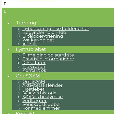
Træning
Løbetræning – se holdene her
Begynderhold – løb
Eliteløber-træning
Walker-holdet
Atletik
Lystrupløbet
Tilmelding og startliste
Praktiske informationer
Resultater
Tjek ruten
Kontakt os
Om SØAM
Om SØAM
Aktivitetskalender
Høstløbet
SØAM’s historie
SØAM’s bestyrelse
Vedtægter
Venskabsklubber
For medlemmer
Kontakt