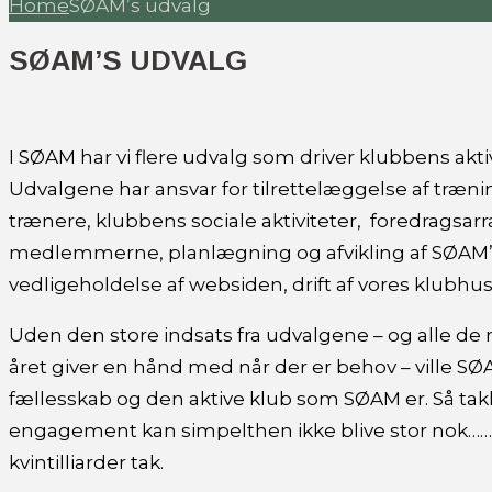
Home
SØAM’s udvalg
SØAM’S UDVALG
I SØAM har vi flere udvalg som driver klubbens aktiv
Udvalgene har ansvar for tilrettelæggelse af træn
trænere, klubbens sociale aktiviteter, foredragsa
medlemmerne, planlægning og afvikling af SØAM’s 
vedligeholdelse af websiden, drift af vores klubh
Uden den store indsats fra udvalgene – og alle d
året giver en hånd med når der er behov – ville SØ
fællesskab og den aktive klub som SØAM er. Så tak
engagement kan simpelthen ikke blive stor nok…… 
kvintilliarder tak.