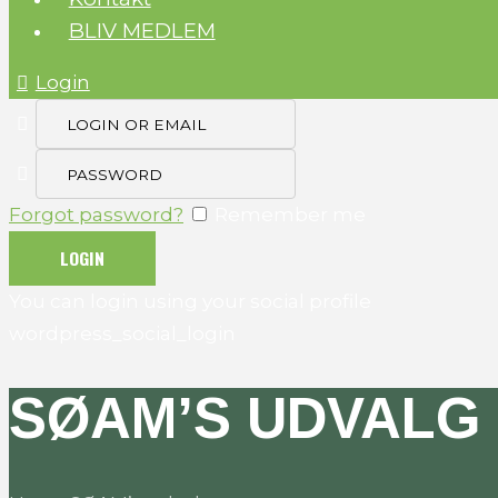
BLIV MEDLEM
Login
Forgot password?
Remember me
You can login using your social profile
wordpress_social_login
SØAM’S UDVALG