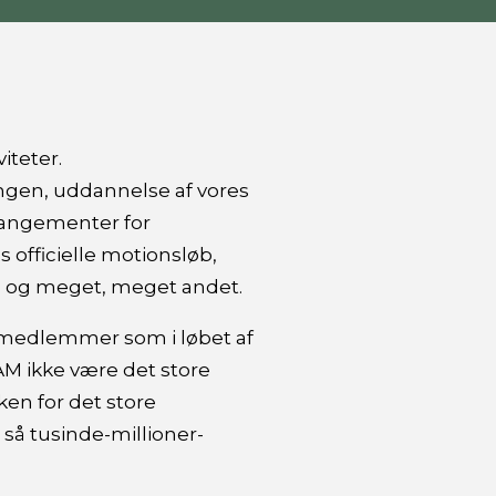
iteter.
ingen, uddannelse af vores
rrangementer for
officielle motionsløb,
us og meget, meget andet.
e medlemmer som i løbet af
AM ikke være det store
ken for det store
så tusinde-millioner-