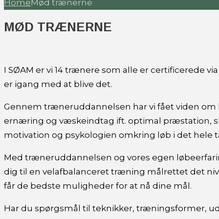
Home
Mød trænerne
MØD TRÆNERNE
I SØAM er vi 14 trænere som alle er certificerede v
er igang med at blive det.
Gennem træneruddannelsen har vi fået viden om lø
ernæring og væskeindtag ift. optimal præstation, 
motivation og psykologien omkring løb i det hele t
Med træneruddannelsen og vores egen løbeerfaring
dig til en velafbalanceret træning målrettet det ni
får de bedste muligheder for at nå dine mål.
Har du spørgsmål til teknikker, træningsformer, u