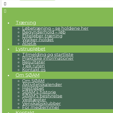
Træning
Løbetræning – se holdene her
Begynderhold – løb
Eliteløber-træning
Walker-holdet
Atletik
Lystrupløbet
Tilmelding og startliste
Praktiske informationer
Resultater
Tjek ruten
Kontakt os
Om SØAM
Om SØAM
Aktivitetskalender
Høstløbet
SØAM’s historie
SØAM’s bestyrelse
Vedtægter
Venskabsklubber
For medlemmer
Kontakt