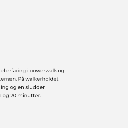
del erfaring i powerwalk og
 terræn. På walkerholdet
æning og en sludder
e og 20 minutter.