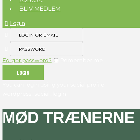
BLIV MEDLEM
Login
Forgot password?
Remember me
You can login using your social profile
wordpress_social_login
MØD TRÆNERNE