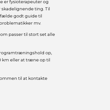
ke er fysioterapeuter og
r skadelignende ting.
Til
fælde godt guide til
problematikker mv.
som passer til stort set alle
 programtræningshold op,
 km eller at træne op til
kommen til at kontakte