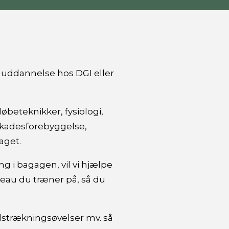
ia uddannelse hos DGI eller
beteknikker, fysiologi,
skadesforebyggelse,
aget.
 i bagagen, vil vi hjælpe
veau du træner på, så du
dstrækningsøvelser mv. så