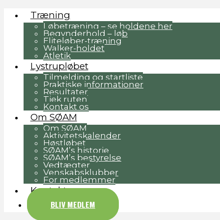
Træning
Løbetræning – se holdene her
Begynderhold – løb
Eliteløber-træning
Walker-holdet
Atletik
Lystrupløbet
Tilmelding og startliste
Praktiske informationer
Resultater
Tjek ruten
Kontakt os
Om SØAM
Om SØAM
Aktivitetskalender
Høstløbet
SØAM’s historie
SØAM’s bestyrelse
Vedtægter
Venskabsklubber
For medlemmer
Kontakt
BLIV MEDLEM