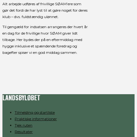
Alt arbejde udføres af frivillige SØAM’ere som
gør det fordi de har lyst til at gøre noget for deres
klub – dvs. fuldstændig ulønnet.
Til gengæld for indsatsen arrangeres der hvert år
en dag for de frivillige hvor SØAM giver lidt
tilbage. Her bydes der på en eftermiddag med
hygge inklusive et spændende foredrag og
bagefter spiser vi en god middag sammen.
LANDSBYLØBET
Tilmelding og startliste
Praktiske informationer
Tjek ruten
Resultater