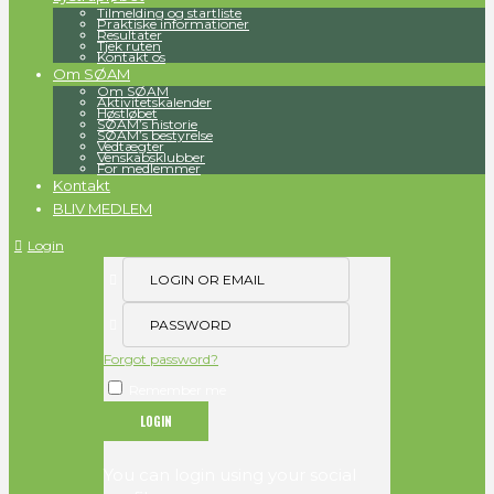
Tilmelding og startliste
Praktiske informationer
Resultater
Tjek ruten
Kontakt os
Om SØAM
Om SØAM
Aktivitetskalender
Høstløbet
SØAM’s historie
SØAM’s bestyrelse
Vedtægter
Venskabsklubber
For medlemmer
Kontakt
BLIV MEDLEM
Login
Forgot password?
Remember me
You can login using your social