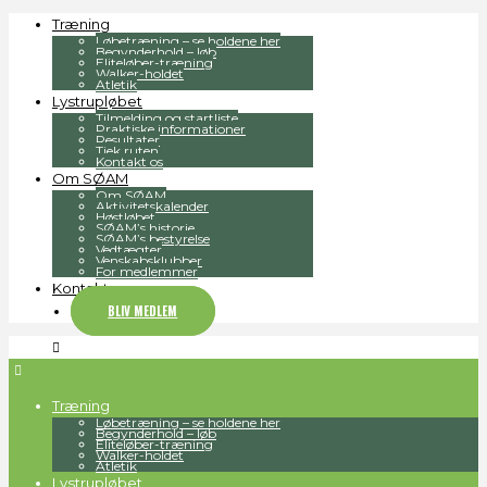
Træning
Løbetræning – se holdene her
Begynderhold – løb
Eliteløber-træning
Walker-holdet
Atletik
Lystrupløbet
Tilmelding og startliste
Praktiske informationer
Resultater
Tjek ruten
Kontakt os
Om SØAM
Om SØAM
Aktivitetskalender
Høstløbet
SØAM’s historie
SØAM’s bestyrelse
Vedtægter
Venskabsklubber
For medlemmer
Kontakt
BLIV MEDLEM
Træning
Løbetræning – se holdene her
Begynderhold – løb
Eliteløber-træning
Walker-holdet
Atletik
Lystrupløbet